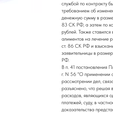
службой по контракту б
требованием об измене
денежную сумму в разме
83 СК РФ, а затем по х
рублей. Также ставился
алиментов на лечение р
ст. 86 СК РФ и взыска
заявительницы в размер
РФ.
В п. 41 постановления 
г. N 56 "О применении 
рассмотрении дел, связ
разъяснено, что решая 
расходов, являющихся о
платежей, суду, в частно
доказательства предста